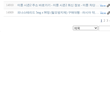
14910
미툰 시즌2 주소 바로가기 - 미툰 시즌2 최신 정보 - 미툰 차단 …
14909
피나스테리드 5mg x 90정 (탈모방지제) 구매대행 - 러시아 약, …
1
2
3
24
시
간
대
출
신
규
노
제
휴
사
이
트
무
료
만