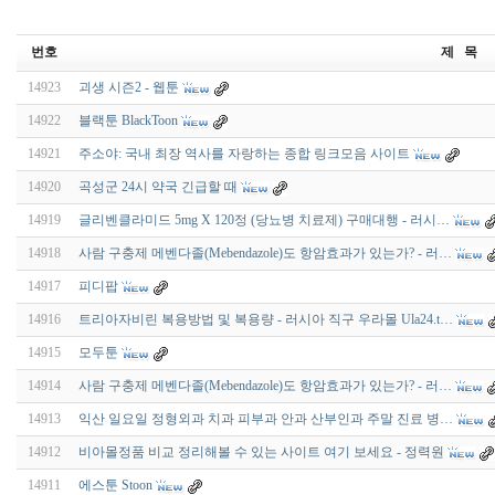
번호
제 목
14923
괴생 시즌2 - 웹툰
14922
블랙툰 BlackToon
14921
주소야: 국내 최장 역사를 자랑하는 종합 링크모음 사이트
14920
곡성군 24시 약국 긴급할 때
14919
글리벤클라미드 5mg X 120정 (당뇨병 치료제) 구매대행 - 러시…
14918
사람 구충제 메벤다졸(Mebendazole)도 항암효과가 있는가? - 러…
14917
피디팝
14916
트리아자비린 복용방법 및 복용량 - 러시아 직구 우라몰 Ula24.t…
14915
모두툰
14914
사람 구충제 메벤다졸(Mebendazole)도 항암효과가 있는가? - 러…
14913
익산 일요일 정형외과 치과 피부과 안과 산부인과 주말 진료 병…
14912
비아몰정품 비교 정리해볼 수 있는 사이트 여기 보세요 - 정력원
14911
에스툰 Stoon