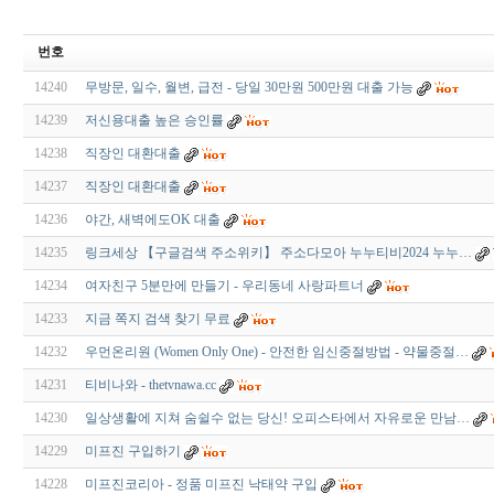
번호
14240
무방문, 일수, 월변, 급전 - 당일 30만원 500만원 대출 가능
14239
저신용대출 높은 승인률
14238
직장인 대환대출
14237
직장인 대환대출
14236
야간, 새벽에도OK 대출
14235
링크세상 【구글검색 주소위키】 주소다모아 누누티비2024 누누…
14234
여자친구 5분만에 만들기 - 우리동네 사랑파트너
14233
지금 쪽지 검색 찾기 무료
14232
우먼온리원 (Women Only One) - 안전한 임신중절방법 - 약물중절…
14231
티비나와 - thetvnawa.cc
14230
일상생활에 지쳐 숨쉴수 없는 당신! 오피스타에서 자유로운 만남…
14229
미프진 구입하기
14228
미프진코리아 - 정품 미프진 낙태약 구입