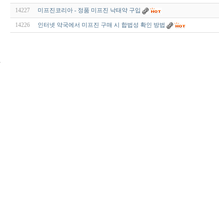
14227
미프진코리아 - 정품 미프진 낙태약 구입
14226
인터넷 약국에서 미프진 구매 시 합법성 확인 방법
24
시
간
대
출
신
규
노
제
휴
사
이
트
무
료
만