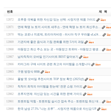
번호
제 목
12872
조루증 극복을 위한 자신감 있는 선택: 사정지연 제품 가이드
12871
연애 혁명 뉴 토끼 사이트 새주소 - 연애 혁명 뉴 토끼 최신주소…
12870
먹는 코로나 치료제, 트리아자비린 - 러시아 직구 우라몰 uLa24.…
12869
기관지에 좋은 음식과 기침 완화를 위한 5가지 과일
12868
야동망고 최신 주소 보는 곳 - 야동망고 트위터 - 야동망고 평생…
12867
남자칙칙이 모바일 인기사이트 BEST 알아보기
12866
카마그라 구매 사이트 관련 최고의 아이템을 소개합니다
12865
구원 방정식 68화
12864
풀발 뜻 모바일 추천사이트 TOP 정보 확인 (2025년)
12863
칙칙이 최적의 아이템을 한눈에! 전문 쇼핑 가이드
12862
조루지연제: 자신감 있는 시간을 위한 완벽 가이드
12861
토렌트팁 막힘 - 토렌트팁 실시간 접속 주소 - 토렌트팁 최신 대…
12860
한국 남성 27.5% “나는 조루”…사정지연 제품으로 자신감 UP