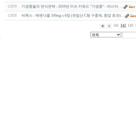
12859
기생충들의 번식전략 - 2019년 이슈 키워드 "기생충" - 러시아 …
12858
버목스 - 메벤다졸 100mg x 6정 (유럽산 C형 구충제, 항암 효과)…
141
142
143
24
시
간
대
출
신
규
노
제
휴
사
이
트
무
료
만