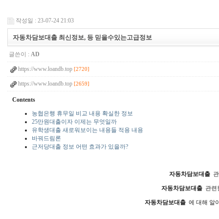
작성일 : 23-07-24 21:03
자동차담보대출 최신정보, 등 믿을수있는고급정보
글쓴이 :
AD
https://www.loandb.top
[2720]
https://www.loandb.top
[2659]
Contents
농협은행 휴무일 비교 내용 확실한 정보
25만원대출이자 이제는 무엇일까
유학생대출 새로워보이는 내용들 적용 내용
바꿔드림론
근저당대출 정보 어떤 효과가 있을까?
자동차담보대출
관
자동차담보대출
관련한
자동차담보대출
에 대해 알아