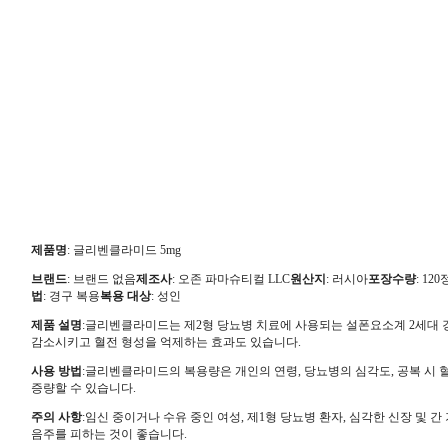
제품명
: 글리벤클라미드 5mg
브랜드
: 브랜드 없음
제조사
: 오존 파마슈티컬 LLC
원산지
: 러시아
포장수량
: 120
법
: 경구 복용
복용 대상
: 성인
제품 설명
:글리벤클라미드는 제2형 당뇨병 치료에 사용되는 설폰요소계 2세대 
감소시키고 혈전 형성을 억제하는 효과도 있습니다.
사용 방법
:글리벤클라미드의 복용량은 개인의 연령, 당뇨병의 심각도, 공복 시 혈당
증량할 수 있습니다.
주의 사항
:임신 중이거나 수유 중인 여성, 제1형 당뇨병 환자, 심각한 신장 
음주를 피하는 것이 좋습니다.